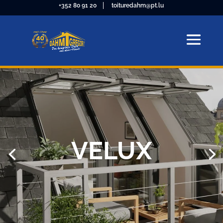
+352 80 91 20
toituredahm@pt.lu
VELUX