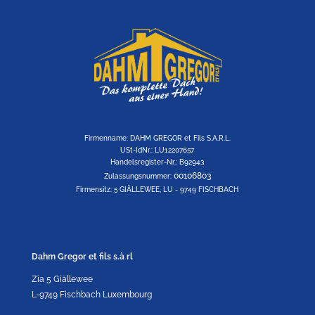
Firmenname: DAHM GREGOR et Fils S.A.R.L.
USt-IdNr.: LU12207657
Handelsregister-Nr.: B92943
00106803
Zulassungsnummer:
Firmensitz: 5 GIÄLLEWEE, LU - 9749 FISCHBACH
Dahm Gregor et fils s.à rl
Zia 5 Giällewee
L-9749 Fischbach Luxembourg