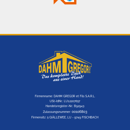
Firmenname: DAHM GREGOR et Fils S.A.R.L.
USt-IdNr.: LU12207657
Handelsregister-Nr.: B92943
00106803
Zulassungsnummer:
Firmensitz: 5 GIÄLLEWEE, LU - 9749 FISCHBACH