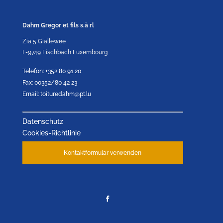
Dahm Gregor et fils s.à rl
Zia 5 Giällewee
L-9749 Fischbach Luxembourg
Telefon: +352 80 91 20
Fax: 00352/80 42 23
Email: toituredahm@pt.lu
Datenschutz
Cookies-Richtlinie
Kontaktformular verwenden