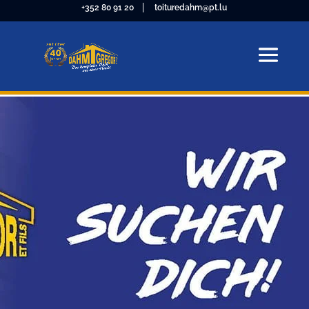
+352 80 91 20
toituredahm@pt.lu