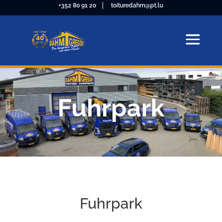
+352 80 91 20
toituredahm@pt.lu
Fuhrpark
Fuhrpark