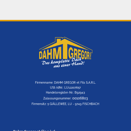
Firmenname: DAHM GREGOR et Fils S.A.R.L.
USt-IdNr.: LU12207657
Handelsregister-Nr.: B92943
00106803
Zulassungsnummer:
Firmensitz: 5 GIÄLLEWEE, LU - 9749 FISCHBACH