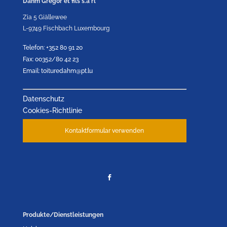
Dahm Gregor et fils s.à rl
Zia 5 Giällewee
L-9749 Fischbach Luxembourg
Telefon: +352 80 91 20
Fax: 00352/80 42 23
Email: toituredahm@pt.lu
Datenschutz
Cookies-Richtlinie
Kontaktformular verwenden
Produkte/Dienstleistungen