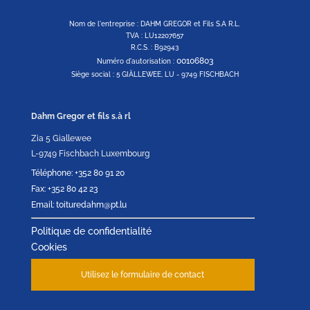
Nom de l'entreprise : DAHM GREGOR et Fils S.A R.L.
TVA : LU12207657
R.C.S. : B92943
00106803
Numéro d'autorisation :
Siège social : 5 GIÄLLEWEE, LU - 9749 FISCHBACH
Dahm Gregor et fils s.à rl
Zia 5 Giallewee
L-9749 Fischbach Luxembourg
Téléphone: +352 80 91 20
Fax: +352 80 42 23
Email: toituredahm@pt.lu
Politique de confidentialité
Cookies
Utilisez le formulaire de contact