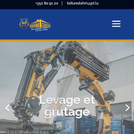
+352 80 91 20
toituredahm@pt.lu