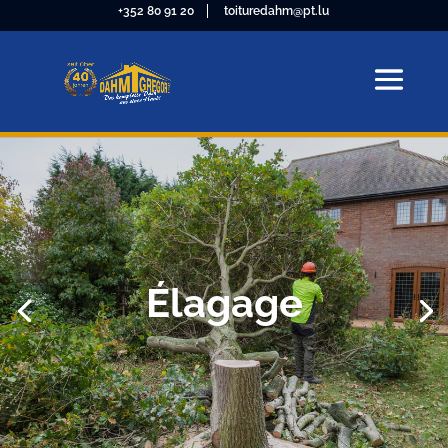
+352 80 91 20
toituredahm@pt.lu
Élagage